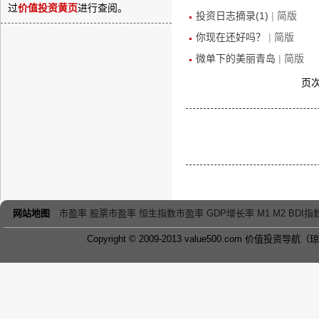
过
价值投资黄页
进行查阅。
投资日志摘录(1)
|
简版
你现在还好吗？
|
简版
微单下的美丽青岛
|
简版
页次
网站地图
市盈率
股票市盈率
恒生指数市盈率
GDP增长率
M1 M2
BDI指
Copyright © 2009-2013 value500.com 价值
投资导航
（琼I