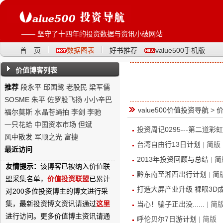
—— 坚守了十四年的投资数据与资讯小破网站
首 页
数据图表
好书推荐
value500手机版
价值博客列表
推荐
段永平
邱国鹭
老股民
梁军儒
SOSME
朱平
佐罗股飞扬
小小辛巴
value500价值投资导航
>
福尔莫斯
水晶苍蝇拍
李剑
李驰
一只花蛤
中国资本市场
但斌
投资周记0295---第二道彩虹
风中散发
军顺之光
富捷
台湾自由行13日计划
|
简版
最近访问
2013年投资回顾与总结
|
简
友情提示：
该博客已被纳入价值联
黔东南至湘西出行计划
|
简
盟采集名单，
价值投资联盟
已累计
打造大屏产业升级 裸眼3D
对200多位投资博主的博文进行采
集，最新投资博文资讯请通过
这里
当心！骗子正出没......
|
简
进行访问。更多价值博主资讯请通
呼伦贝尔7日游计划
|
简版